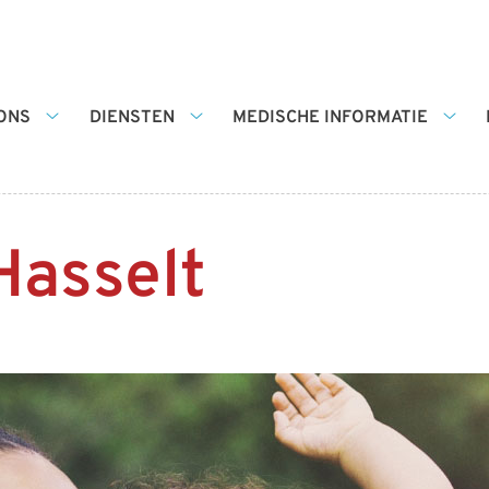
ONS
DIENSTEN
MEDISCHE INFORMATIE
Over
Diensten
Medi
ons
submenu
infor
submenu
sub
Hasselt