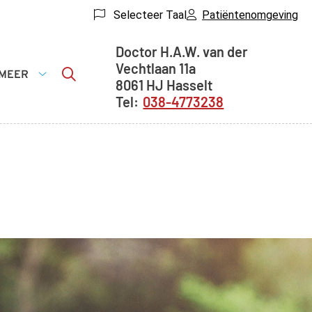
Selecteer Taal
Patiëntenomgeving
Adresgegevens
Doctor H.A.W. van der
Vechtlaan
11a
MEER
8061 HJ
Hasselt
sche
Meer
038-4773238
matie
submenu
menu