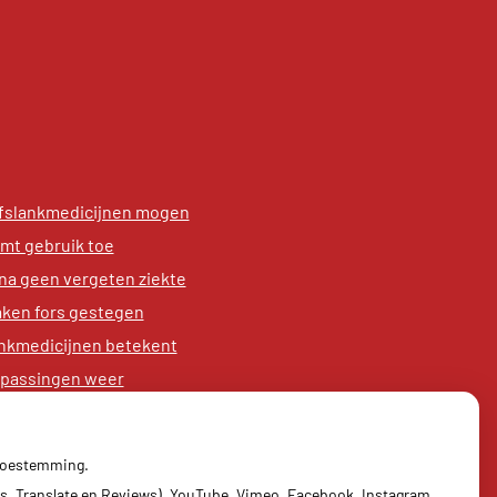
afslankmedicijnen mogen
emt gebruik toe
na geen vergeten ziekte
aken fors gestegen
nkmedicijnen betekent
anpassingen weer
ter in provincie Utrecht
 toestemming.
ing
s, Translate en Reviews), YouTube, Vimeo, Facebook, Instagram,