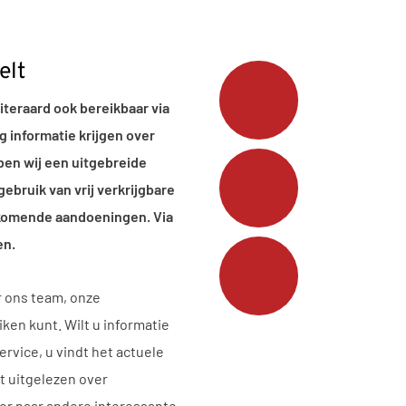
elt
uiteraard ook bereikbaar via
ag informatie krijgen over
en wij een uitgebreide
gebruik van vrij verkrijgbare
rkomende aandoeningen. Via
en.
r ons team, onze
ken kunt. Wilt u informatie
rvice, u vindt het actuele
t uitgelezen over
oor naar andere interessante