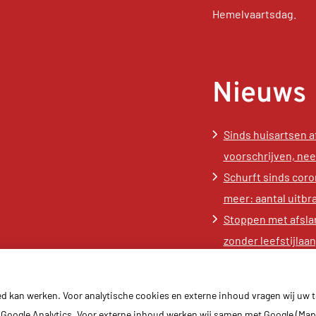
Hemelvaartsdag.
Nieuws
Sinds huisartsen 
voorschrijven, ne
Schurft sinds coro
meer: aantal uitbr
Stoppen met afsla
zonder leefstijla
gewichtstoename
Kookadvies drinkwa
ed kan werken. Voor analytische cookies en externe inhoud vragen wij uw
vanwege besmett
Google Analytics. Voor externe inhoud werken wij samen met Google (Map