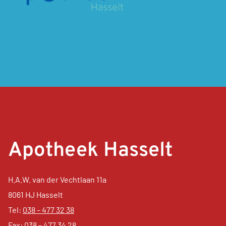
Apotheek Hasselt
H.A.W. van der Vechtlaan 11a
8061 HJ Hasselt
Tel:
038 – 477 32 38
Fax: 038 – 477 34 28