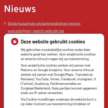
Nieuws
Sinds huisartsen afslankmedicijnen mogen
voorschrijven, neemt gebruik toe
Schurft sinds corona geen vergeten ziekte meer: aantal
Deze website gebruikt cookies
uitbraken fors gestegen
Wij gebruiken noodzakelijke cookies zodat deze
Stoppen met afslankmedicijnen betekent zonder
website goed kan werken. Voor analytische cookies
en externe inhoud vragen wij uw toestemming.
leefstijlaanpassingen weer gewichtstoename
Voor analytische cookies werken wij samen met
Kookadvies drinkwater in provincie Utrecht vanwege
Matomo en Google Analytics. Voor externe inhoud
besmetting
werken wij samen met Google (Maps, Translate en
Reviews), YouTube, Vimeo, Facebook, Instagram, X
Terugroepactie babyvoeding Nestlé: bacterie kan baby’s
(Twitter), Qualizorg, Patiëntenvertellen en
ziek maken
ZorgkaartNederland. Deze partijen kunnen gegevens
zoals uw IP-adres verwerken.
Via Cookie-instellingen onderaan de website kunt u
op ieder moment uw toestemming intrekken of