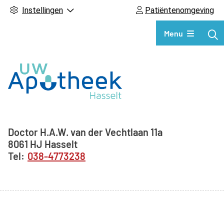
Instellingen
Patiëntenomgeving
Hoofdmenu
Menu
Adresgegevens
Doctor H.A.W. van der Vechtlaan
11a
8061 HJ
Hasselt
038-4773238