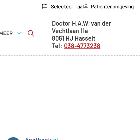
Selecteer Taal
Patiëntenomgeving
Adresgegevens
Doctor H.A.W. van der
Vechtlaan
11a
MEER
8061 HJ
Hasselt
sche
Meer
038-4773238
matie
submenu
menu
Apotheek
.nl