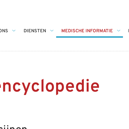
ONS
DIENSTEN
MEDISCHE INFORMATIE
Over
Diensten
Medi
ons
submenu
infor
submenu
sub
encyclopedie