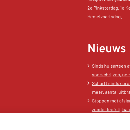
2e Pinksterdag, 1e K
Hemelvaartsdag.
Nieuws
Sinds huisartsen 
voorschrijven, ne
Schurft sinds coro
meer: aantal uitbr
Stoppen met afsla
zonder leefstijla
gewichtstoename
Kookadvies drinkwa