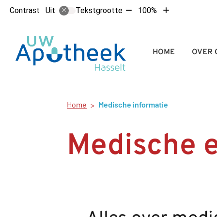
Tekst
Tekst
Contrast
Tekstgrootte
100%
Uit
verkleinen
vergroten
met
met
10%
10%
Hoofdmenu
HOME
OVER 
Home
Medische informatie
Medische 