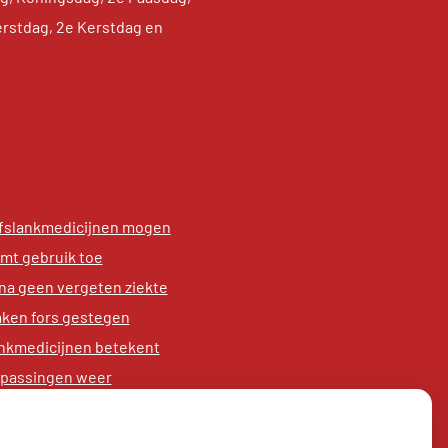
erstdag, 2e Kerstdag en
afslankmedicijnen mogen
emt gebruik toe
na geen vergeten ziekte
aken fors gestegen
nkmedicijnen betekent
anpassingen weer
ter in provincie Utrecht