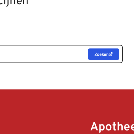
cijnen
Zoeken
Apothee