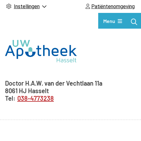
Instellingen
Patiëntenomgeving
Hoofdmenu
Menu
Adresgegevens
Doctor H.A.W. van der Vechtlaan
11a
8061 HJ
Hasselt
038-4773238