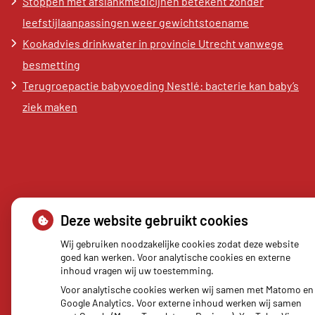
Stoppen met afslankmedicijnen betekent zonder
leefstijlaanpassingen weer gewichtstoename
Kookadvies drinkwater in provincie Utrecht vanwege
besmetting
Terugroepactie babyvoeding Nestlé: bacterie kan baby’s
ziek maken
Deze website gebruikt cookies
Uw Zorg Online
|
Beheer
Wij gebruiken noodzakelijke cookies zodat deze website
goed kan werken. Voor analytische cookies en externe
Bezoek
inhoud vragen wij uw toestemming.
onze
Voor analytische cookies werken wij samen met Matomo en
Privacy verklaring
|
Cookie-instellingen
|
facebook
Google Analytics. Voor externe inhoud werken wij samen
Voorwaarden
pagina