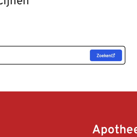
cijnen
Zoeken
Apothee