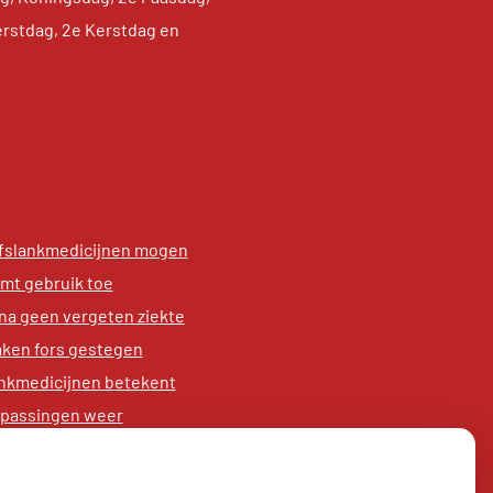
erstdag, 2e Kerstdag en
afslankmedicijnen mogen
emt gebruik toe
na geen vergeten ziekte
aken fors gestegen
nkmedicijnen betekent
anpassingen weer
ter in provincie Utrecht