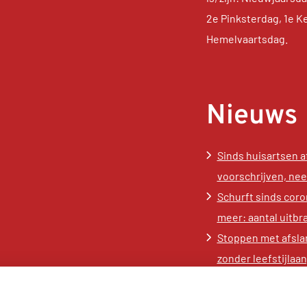
2e Pinksterdag, 1e K
Hemelvaartsdag.
Nieuws
Sinds huisartsen 
voorschrijven, ne
Schurft sinds coro
meer: aantal uitbr
Stoppen met afsla
zonder leefstijla
gewichtstoename
Kookadvies drinkwa