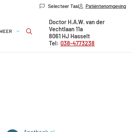
Selecteer Taal
Patiëntenomgeving
Adresgegevens
Doctor H.A.W. van der
Vechtlaan
11a
MEER
8061 HJ
Hasselt
sche
Meer
038-4773238
matie
submenu
menu
Apotheek
.nl