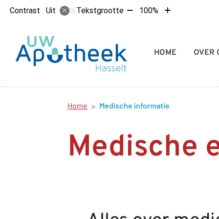
Tekst
Tekst
Contrast
Tekstgrootte
100%
Uit
verkleinen
vergroten
met
met
10%
10%
Hoofdmenu
HOME
OVER 
Home
Medische informatie
Medische 